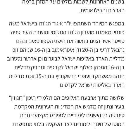
בשנים האחרונות לשמות בולטים על המזרן ברמה
הארצית והבילנאומית.
במפגש המיוחד השתתפו יו"ר איגוד הג'ודו בישראל משה
פונטי ומאמנת מועדון הג'ודו המקומי ותושבת העיר טניה
טוייטר אשר הציגו בגאווה את הישגי הספורטאים ובהם
נתנאל דרעי בן ה-20 ודן איפראימוב בן ה-16 שניהם זוכי
מדליית הארד באליפות ישראל לבוגרים וכן ארתור נסטרוב
בן ה-16 המכהן כאלוף ישראל לקדטים ומחזיק מדליית
הזהב מאשתקד ועופרי הרשקוביץ בת ה-15 זוכת מדליית
הארד באליפות ישראל לקדטים
שלושה מתוך ארבעת האלופים הם תלמידי תיכון "רוגוזין"
בעיר ונתון זה מדגיש את המדיניות העירונית המקדמת
סינרגיה בין הישגים לימודיים לספורט מקצועני תחת
המוטו של חינוך ולימודים לצד השקעה בלתי מתפשרת