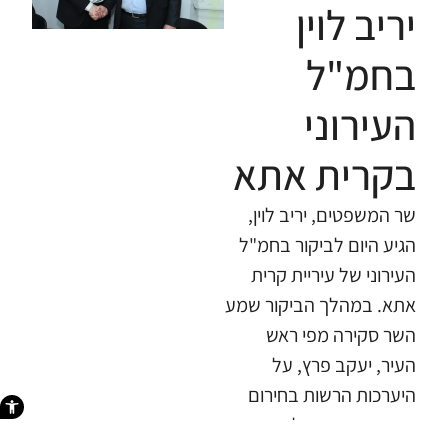
יריב לוין
בחמ"ל
העירוני
בקרית אתא
​שר המשפטים, יריב לוין,
הגיע היום לביקור בחמ"ל
העירוני של עיריית קרית
אתא. במהלך הביקור שמע
השר סקירה מפי ראש
העיר, יעקב פרץ, על
היערכות הרשות בחירום
פתח סרגל 
והתרשם מהפעילות