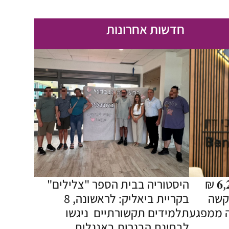
חדשות אחרונות
פיצוי עתק בסך 𝟔,𝟐𝟎𝟎,𝟎𝟎𝟎 ₪
היסטוריה בבית הספר "צלילים"
קשה
בקריית ביאליק: לראשונה, 8
 ממפגע
תלמידים תקשורתיים ניגשו
לבחינת הבגרות באנגלית