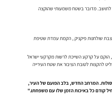
ין פרויקט התעסוקה והמגורים "Uptown" לבין מרכז השירות לתושב. מדובר בשטח משמעותי שהוקצה
הצבת שולחנות פיקניק , הקמת עמדת שטיפת
 הוקם על קרקע השייכת לרשות מקרקעי ישראל
חליט להקצות לטובת הציבור את שטח העירייה
סולות. המרחב החדש, בלב הפועם של העיר,
יל קודם כל באיכות הזמן שלו עם משפחתו."