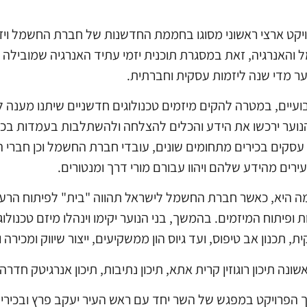
פרויקט ארצי ראשוני מסוגו בחממת החדשנות של חברת החשמל ו
 והאנרגיה, זאת במסגרת תוכנית יזמי עתיד האנרגיה שמובילה
ער מדי שנה ליזמות עסקית וחברתית.
ה בני נוער בגילאי 14-17 אחת לשבועיים, במטרה להקים מיזמים טכנולוגים חדשניי
הנוער ירכשו את הידע והכלים להצלחה ולהשתלבות בעמדות בכי
עסקים בכירים מתחומים שונים, עובדי חברת החשמל וכן חברי 
ירים מהידע שלהם ויהוו עבורם מורי דרך ומנטורים.
מה היא, כאשר חברת החשמל לישראל תהווה "בית" לפיתוח הרעיונ
יתוח המיזמים. בהמשך, בני הנוער יקימו וינהלו מיזם טכנולו
, תכנון אב טיפוס, ועד גיוס הון ממשקיעים, ייצור שיווק ומכירה ו
תיכון רוגוזין קרית אתא, תיכון נתיבות, תיכון אנרגיטק חדרה, תי
חנך הפרויקט במפגש של השר יחד עם ראש העיר יעקב פרץ ובכי