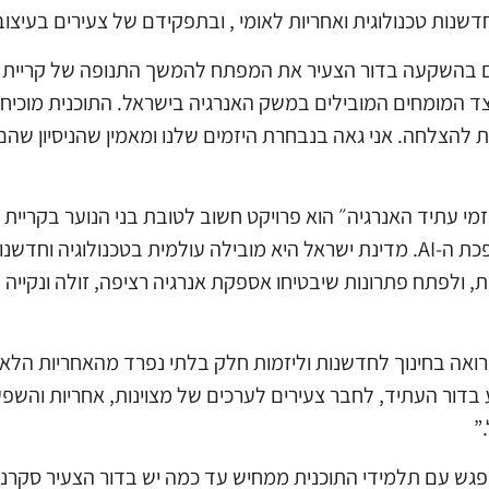
 חדשנות טכנולוגית ואחריות לאומי , ובתפקידם של צעירים בעי
ים בהשקעה בדור הצעיר את המפתח להמשך התנופה של קריית א
צד המומחים המובילים במשק האנרגיה בישראל. התוכנית מוכיחה
ת להצלחה. אני גאה בנבחרת היזמים שלנו ומאמין שהניסיון שהם
יזמי עתיד האנרגיה״ הוא פרויקט חשוב לטובת בני הנוער בקריי
לאנרגיה בעולם הולך וגובר, במיוחד בעקבות מהפכת ה-AI. מדינת ישראל היא מובילה
ולפתח פתרונות שיבטיחו אספקת אנרגיה רציפה, זולה ונקייה לא
 רואה בחינוך לחדשנות וליזמות חלק בלתי נפרד מהאחריות ה
דור העתיד, לחבר צעירים לערכים של מצוינות, אחריות והשפעה,
”
ש עם תלמידי התוכנית ממחיש עד כמה יש בדור הצעיר סקרנות,