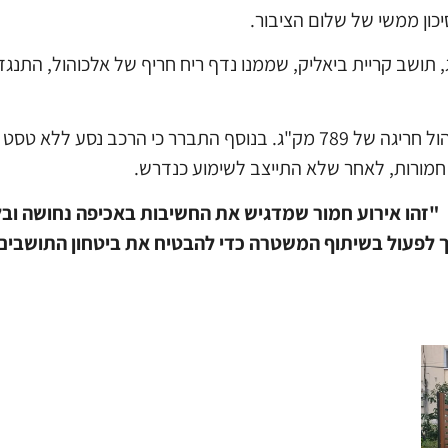
כון ממשי של שלום הציבור.
תושב קריית ביאליק, שממנו נדף ריח חריף של אלכוהול, התנג
בדיקת ינשוף שבוצעה במקום העלתה רמת אלכוהול חריגה של 789 מק"ג. בנוסף
 חמורות, לאחר שלא התייצב לשימוע כנדרש.
"
זהו אירוע חמור שמדגיש את החשיבות באכיפה נחושה ובל
יך לפעול בשיתוף המשטרה כדי להבטיח את ביטחון התושבים