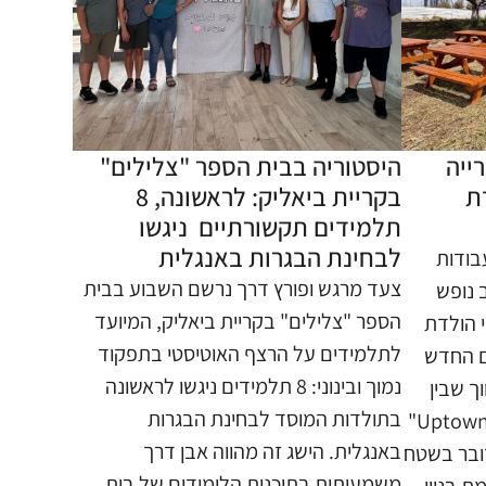
ייה
היסטוריה בבית הספר "צלילים"
ת
בקריית ביאליק: לראשונה, 8
תלמידים תקשורתיים ניגשו
לבחינת הבגרות באנגלית
בודות
צעד מרגש ופורץ דרך נרשם השבוע בבית
 נופש
הספר "צלילים" בקריית ביאליק, המיועד
י הולדת
לתלמידים על הרצף האוטיסטי בתפקוד
ם החדש
נמוך ובינוני: 8 תלמידים ניגשו לראשונה
ך שבין
בתולדות המוסד לבחינת הבגרות
פרויקט התעסוקה והמגורים "Uptown"
באנגלית. הישג זה מהווה אבן דרך
דובר בשטח
משמעותית בתוכנית הלימודים של בית
 בניין