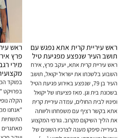
ראש עיריית קרית אתא נפגש עם
ראש עיר
תושב העיר שנפצע מפגיעת טיל
פרץ איר
מירי רגב
​ראש עיריית קרית אתא, יעקב פרץ, אירח
מקצועית
השבוע בלשכתו את ישראל יקואל, תושב
​במוקד המ
העיר בן 79, שנפצע באירוע פגיעת הטיל
בפרויקט "
בשכונת בית וגן. ​מאז פציעתו של יקואל
הקלה נופי
ופינויו לבית החולים, עמדה עיריית קרית
"אנחנו ממ
אתא בקשר רציף עם משפחתו וליוותה
התשתיות ל
את הליך השיקום מקרוב. גורמי המקצוע
מאתגרים אל
בעירייה סיפקו מענה לצרכיו השונים של
יעקב פרץ,