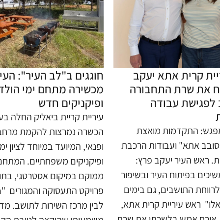
יית קרית אתא יעקב
חוגגים ב"לב העיר": העיר
ח את שרת התחבורה
מכשירה מתחם ימי הולד
 לפגישת עבודה
ופיקניקים חדש
עיריית קריית ביאליק החלה בע
פגש: התקדמות מואצת
הכשרה נמרצות להקמת מרחב
סובב אתא" ועבודות הרכבת
ופנאי, המיועד במיוחד לציון ימ
ת. ראש העיר יעקב פרץ:
ופיקניקים משפחתיים. המתח
שיכים בפיתוח העיר ובשיפור
ממוקם במיקום אסטרטגי, בתוו
רווחת התושבים, גם בימים
ו" ​ ראש עיריית קרית אתא,
לבין מרכז השירות לתושב. מ
 אירח אמש בלשכתו את שרת
משמעותי שהוקצה לטובת הקמת