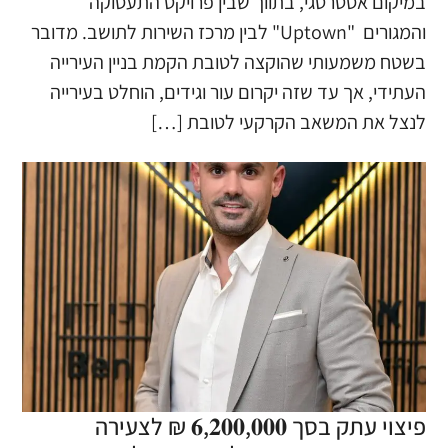
במיקום אסטרטגי, בתווך שבין פרויקט התעסוקה
והמגורים "Uptown" לבין מרכז השירות לתושב. מדובר
בשטח משמעותי שהוקצה לטובת הקמת בניין העירייה
העתידי, אך עד שזה יקרום עור וגידים, הוחלט בעירייה
לנצל את המשאב הקרקעי לטובת […]
פיצוי עתק בסך 𝟔,𝟐𝟎𝟎,𝟎𝟎𝟎 ₪ לצעירה