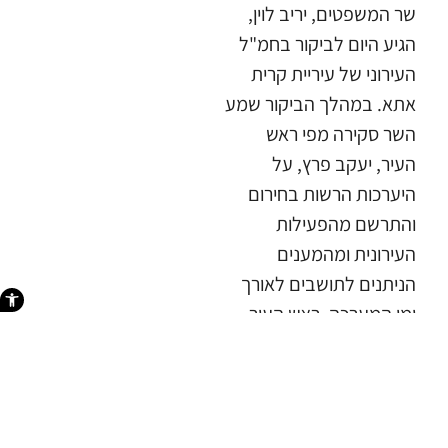
​שר המשפטים, יריב לוין,
הגיע היום לביקור בחמ"ל
העירוני של עיריית קרית
אתא. במהלך הביקור שמע
השר סקירה מפי ראש
העיר, יעקב פרץ, על
היערכות הרשות בחירום
והתרשם מהפעילות
העירונית ומהמענים
הניתנים לתושבים לאורך
פתח סרגל 
ימי המערכה. ​ראש העיר,
יעקב פרץ הדגיש בפני
השר כי: "הישגי המלחמה
והתקדמות כוחות הביטחון
הם שנותנים לתושבים