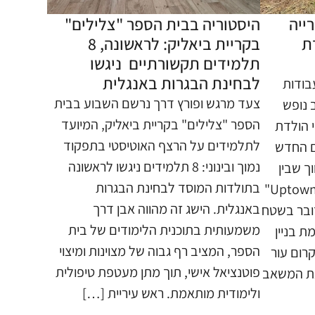
ייה
היסטוריה בבית הספר "צלילים"
ת
בקריית ביאליק: לראשונה, 8
תלמידים תקשורתיים ניגשו
לבחינת הבגרות באנגלית
בודות
צעד מרגש ופורץ דרך נרשם השבוע בבית
 נופש
הספר "צלילים" בקריית ביאליק, המיועד
י הולדת
לתלמידים על הרצף האוטיסטי בתפקוד
ם החדש
נמוך ובינוני: 8 תלמידים ניגשו לראשונה
ך שבין
בתולדות המוסד לבחינת הבגרות
פרויקט התעסוקה והמגורים "Uptown"
באנגלית. הישג זה מהווה אבן דרך
דובר בשטח
משמעותית בתוכנית הלימודים של בית
 בניין
הספר, המציב רף גבוה של מצוינות ומיצוי
קרום עור
פוטנציאל אישי, תוך מתן מעטפת טיפולית
 את המשאב
ולימודית מותאמת. ראש עיריית […]