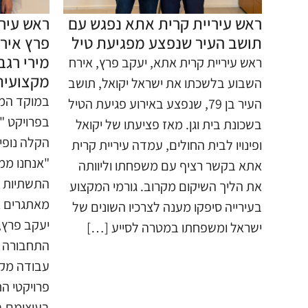
ראש עיריית קרית אתא נפגש עם
ראש עיר
תושב העיר שנפצע מפגיעת טיל
פרץ איר
מירי רגב
​ראש עיריית קרית אתא, יעקב פרץ, אירח
מקצועית
השבוע בלשכתו את ישראל יקואל, תושב
​במוקד המ
העיר בן 79, שנפצע באירוע פגיעת הטיל
בפרויקט "
בשכונת בית וגן. ​מאז פציעתו של יקואל
הקלה נופי
ופינויו לבית החולים, עמדה עיריית קרית
"אנחנו ממ
אתא בקשר רציף עם משפחתו וליוותה
התשתיות ל
את הליך השיקום מקרוב. גורמי המקצוע
מאתגרים אל
בעירייה סיפקו מענה לצרכיו השונים של
יעקב פרץ,
ישראל ומשפחתו במטרה לסייע […]
התחבורה ,
עבודה מק
פרויקטי ה
בעיצומם ב