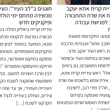
יית קרית אתא יעקב
חוגגים ב"לב העיר": העיר
ח את שרת התחבורה
מכשירה מתחם ימי הולד
 לפגישת עבודה
ופיקניקים חדש
עיריית קריית ביאליק החלה בע
פגש: התקדמות מואצת
הכשרה נמרצות להקמת מרחב
סובב אתא" ועבודות הרכבת
ופנאי, המיועד במיוחד לציון ימ
ת. ראש העיר יעקב פרץ:
ופיקניקים משפחתיים. המתח
שיכים בפיתוח העיר ובשיפור
ממוקם במיקום אסטרטגי, בתוו
רווחת התושבים, גם בימים
ו" ​ ראש עיריית קרית אתא,
לבין מרכז השירות לתושב. מ
 אירח אמש בלשכתו את שרת
משמעותי שהוקצה לטובת הקמת
 חה"כ מירי רגב, לישיבת
העירייה העתידי, אך עד שזה י
צועית שעסקה בקידום
וגידים, הוחלט בעירייה לנצל
תשתית האסטרטגיים הנמצאים
הקרקעי לטובת […]
רחבי […]