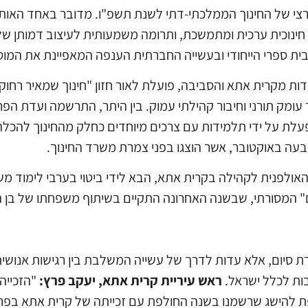
צי של החינוך הממלכתי-דתי לשנת תשפ"ו. מדובר באחד האותו
חינוכית ערכית ומתמשכת, ותרומה משמעותית לעיצוב דמותן של 
ית ספרי הייחודי ובעשייה החברתית הענפה המאפיינת את המוסד
 שח"ם, בה לומדות למעלה מ-300 תלמידות מקרית אתא והסביבה, פועלת לאור חזון "חי
 עומק תורני וחיבור קהילתי עמוק. בין היתר, התרשמה ועדת הפ
עלת על ידי תלמידות עם צרכים מיוחדים כחלק מהחינוך להכלה
עה באוקטובר, אשר הוצגו בפני צמרת משרד החינוך.
אולפנית לקהילה בקרית אתא, הבא לידי ביטוי בערבי לימוד
ים" המסורתי, שבשנה האחרונה התקיים בשיתוף משפחתו של בן ה
ודת סיום, אלא עדות לדרך של עשייה המשלבת בין רגישות אנושי
בות לכלל ישראל.
ראש עיריית קרית אתא, יעקב פרץ:
"הזכייה
ת להישג שרשמנו בשנה החולפת עם זכייתה של קרית אתא בפרס 