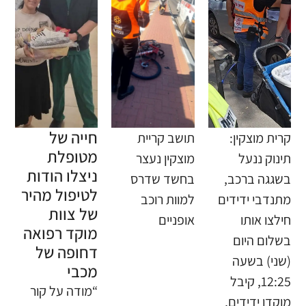
חייה של
קרית מוצקין:
תושב קריית
מטופלת
תינוק ננעל
מוצקין נעצר
ניצלו הודות
בשגגה ברכב,
בחשד שדרס
לטיפול מהיר
מתנדבי ידידים
למוות רוכב
של צוות
חילצו אותו
אופניים
מוקד רפואה
בשלום היום
דחופה של
(שני) בשעה
מכבי
12:25, קיבל
“מודה על קור
מוקדן ידידים,