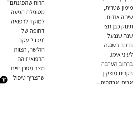
הרוח שהפגנתם”
מימון שטרית,
מטופלת הגיעה
שיחה אודות
למוקד לרפואה
תינוק כבן חצי
דחופה של
שנה שננעל
‘מכבי’ עקב
ברכב בשגגה
חולשה, הצוות
לעיני אימו,
הרפואי זיהה
ברחוב הערבה
מצב מסכן חיים
בקרית מוצקין.
שהצריך טיפול
פתח סרגל 
אביחי אבקסיס –
בשוק חשמלי.
אחראי מתנדבים
הודות לטיפול
מרחב משגב,
היעיל בזמן אמת
יחד עם מתנדבי
היא יצאה מכלל
הסניף המקומי,
סכנה.“ברגעים
אלחי דיין וחיים
כאלה מבינים את
סניור, נענו